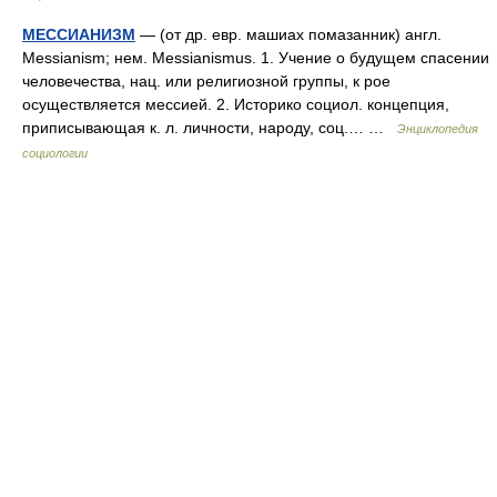
МЕССИАНИЗМ
— (от др. евр. машиах помазанник) англ.
Messianism; нем. Messianismus. 1. Учение о будущем спасении
человечества, нац. или религиозной группы, к рое
осуществляется мессией. 2. Историко социол. концепция,
приписывающая к. л. личности, народу, соц.… …
Энциклопедия
социологии