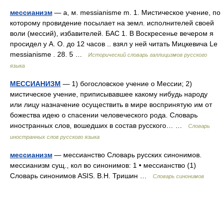
мессианизм
— а, м. messianisme m. 1. Мистическое учение, по
которому провидение посылает на земл. исполнителей своей
воли (мессий), избавителей. БАС 1. В Воскресенье вечером я
просидел у А. О. до 12 часов .. взял у ней читать Мицкевича Le
messianisme . 28. 5 …
Исторический словарь галлицизмов русского
языка
МЕССИАНИЗМ
— 1) богословское учение о Мессии; 2)
мистическое учение, приписывавшее какому нибудь народу
или лицу назначение осуществить в мире воспринятую им от
божества идею о спасении человеческого рода. Словарь
иностранных слов, вошедших в состав русского… …
Словарь
иностранных слов русского языка
мессианизм
— мессианство Словарь русских синонимов.
мессианизм сущ., кол во синонимов: 1 • мессианство (1)
Словарь синонимов ASIS. В.Н. Тришин …
Словарь синонимов