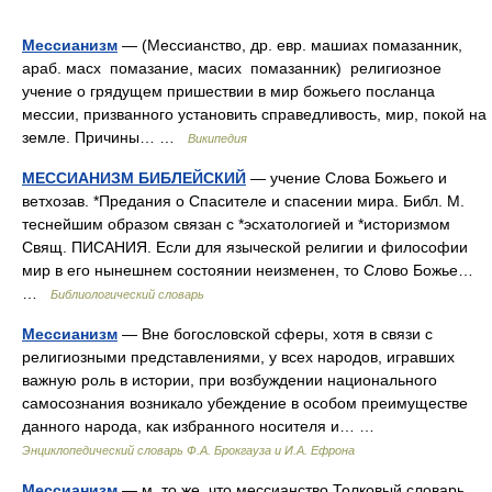
Мессианизм
— (Мессианство, др. евр. машиах помазанник,
араб. масх помазание, масих помазанник) религиозное
учение о грядущем пришествии в мир божьего посланца
мессии, призванного установить справедливость, мир, покой на
земле. Причины… …
Википедия
МЕССИАНИЗМ БИБЛЕЙСКИЙ
— учение Слова Божьего и
ветхозав. *Предания о Спасителе и спасении мира. Библ. М.
теснейшим образом связан с *эсхатологией и *историзмом
Свящ. ПИСАНИЯ. Если для языческой религии и философии
мир в его нынешнем состоянии неизменен, то Слово Божье…
…
Библиологический словарь
Мессианизм
— Вне богословской сферы, хотя в связи с
религиозными представлениями, у всех народов, игравших
важную роль в истории, при возбуждении национального
самосознания возникало убеждение в особом преимуществе
данного народа, как избранного носителя и… …
Энциклопедический словарь Ф.А. Брокгауза и И.А. Ефрона
Мессианизм
— м. то же, что мессианство Толковый словарь